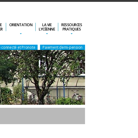
DE
ORIENTATION
LA VIE
RESSOURCES
ER
LYCÉENNE
PRATIQUES
 connecté et Pronote
Paiement demi-pension