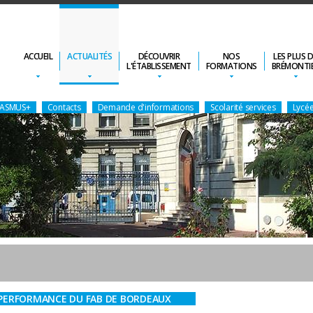
ACCUEIL
ACTUALITÉS
DÉCOUVRIR
NOS
LES PLUS 
L'ÉTABLISSEMENT
FORMATIONS
BRÉMONTI
ERASMUS+
Contacts
Demande d'informations
Scolarité services
Lycée
E PERFORMANCE DU FAB DE BORDEAUX