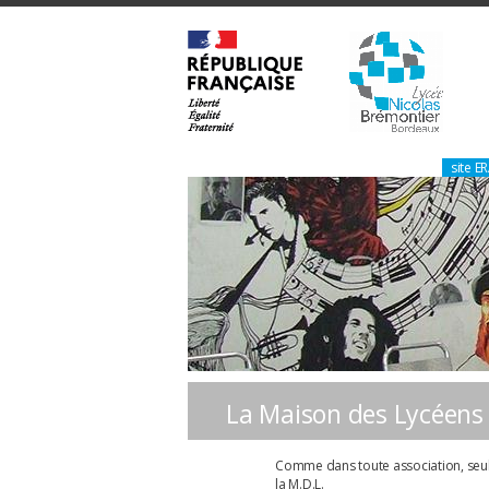
site 
La Maison des Lycéens
Comme dans toute association, seuls
la M.D.L.