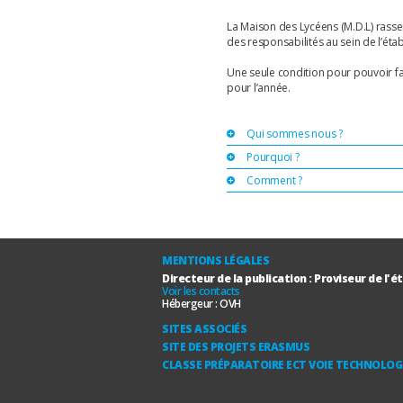
La Maison des Lycéens (M.D.L) rasse
des responsabilités au sein de l’étab
Une seule condition pour pouvoir fai
pour l’année.
Qui sommes nous ?
Pourquoi ?
Comment ?
MENTIONS LÉGALES
Directeur de la publication : Proviseur de l'
Voir les contacts
Hébergeur :
OVH
SITES ASSOCIÉS
SITE DES PROJETS ERASMUS
CLASSE PRÉPARATOIRE ECT VOIE TECHNOLOG