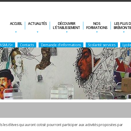
ACCUEIL
ACTUALITÉS
DÉCOUVRIR
NOS
LES PLUS 
L'ÉTABLISSEMENT
FORMATIONS
BRÉMONTI
ERASMUS+
Contacts
Demande d'informations
Scolarité services
Lycée
 les élèves qui auront cotisé pourront participer aux activités proposées par