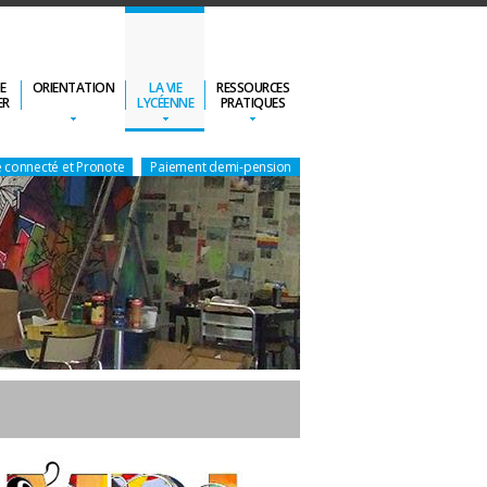
DE
ORIENTATION
LA VIE
RESSOURCES
ER
LYCÉENNE
PRATIQUES
 connecté et Pronote
Paiement demi-pension