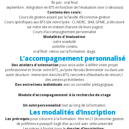
fin juin : oral final
septembre : intégration en BTS en fonction de l'évaluation (voir ci-dessous)
Contenu des cours:
Cours de gestion assuré par la faculté d’économie-gestion
Cours spécifiques aux BTS (de notre lycée : CI, NDRC, SAM, GPME _à découvrir
sur notre site en visitant chacune de leurs pages)
Cours d'accompagnement personnalisé
Modalités d'évaluation
votre assiduité
contrôle continu
oral final : retour sur la formation, stage.
L'accompagnement personnalisé
Des ateliers d'orientation
pour vous aider à définir votre projet
professionnel et choisir votre BTS _au lycée Nicolas Brémontier ou dans une
autre structure : immersion dans les BTS, rencontre d’étudiants de retourL1
des années précédentes
Des entretiens individuels
avec un conseiller pédagogique.
Module d’accompagnement à la recherche de stage
Un suivi personnalisé
tout au long de la formation.
Les modalités d'inscription
Les prérequis
pour s'inscrire à la formation : être en L1 (économie-gestion
de préférence puisqu’il s’agit d’un accord avec cette université
Les pièces à fournir
pour le
dossier d'inscription
: