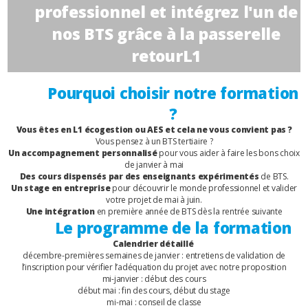
professionnel et intégrez l'un de
nos BTS grâce à la passerelle
retourL1
Pourquoi choisir notre formation
?
Vous êtes en L1 écogestion ou AES et cela ne vous convient pas ?
Vous pensez à un BTS tertiaire ?
Un accompagnement personnalisé
pour vous aider à faire les bons choix
de janvier à mai
Des cours dispensés par des enseignants
expérimentés
de BTS.
Un stage en entreprise
pour découvrir le monde professionnel et valider
votre projet de mai à juin.
Une intégration
en première année de BTS dès la rentrée suivante
Le programme de la formation
Calendrier détaillé
décembre-premières semaines de janvier : entretiens de validation de
l’inscription pour vérifier l’adéquation du projet avec notre proposition
mi-janvier : début des cours
début mai : fin des cours, début du stage
mi-mai : conseil de classe