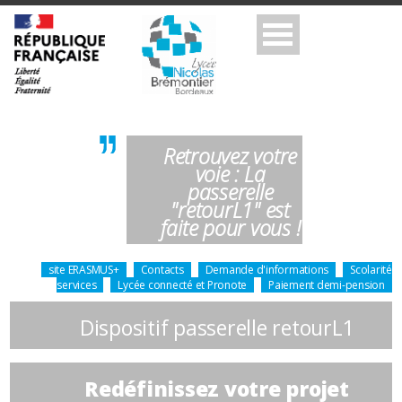
Retrouvez votre
voie : La
passerelle
"retourL1" est
faite pour vous !
site ERASMUS+
Contacts
Demande d'informations
Scolarité
services
Lycée connecté et Pronote
Paiement demi-pension
Dispositif passerelle retourL1
Redéfinissez votre projet