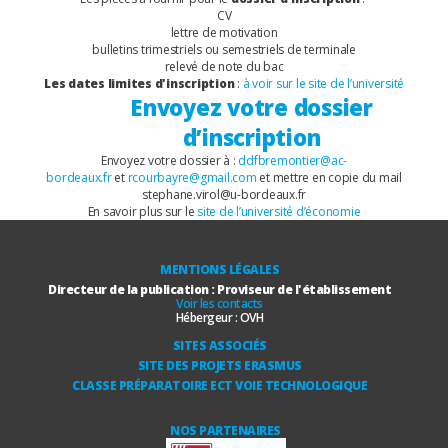
CV
lettre de motivation
bulletins trimestriels ou semestriels de terminale
relevé de note du bac
Les dates limites d'inscription
:
à voir sur le site de l’université
Envoyez votre dossier
d’inscription
Envoyez votre dossier à :
ddfbremontier@ac-
bordeaux.fr
et
rcourbayre@gmail.com
et
mettre en copie du mail
stephane.virol@u-bordeaux.fr
En savoir plus sur le
site de l’université d’économie
MENTIONS LÉGALES
Directeur de la publication : Proviseur de l'établissement
Voir les contacts
Hébergeur :
OVH
SITES ASSOCIÉS
SITE DES PROJETS ERASMUS
CLASSE PRÉPARATOIRE ECT VOIE TECHNOLOGIQUE
NOS PARTENAIRES