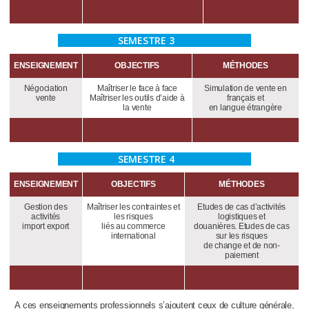
SEMESTRE 3
ENSEIGNEMENT
OBJECTIFS
MÉTHODES
Négociation
Maîtriser le face à face
Simulation de vente en
vente
Maîtriser les outils d’aide à
français et
la vente
en langue étrangère
SEMESTRE 4
ENSEIGNEMENT
OBJECTIFS
MÉTHODES
Gestion des
Maîtriser les contraintes et
Etudes de cas d’activités
activités
les risques
logistiques et
import export
liés au commerce
douanières. Etudes de cas
international
sur les risques
de change et de non-
paiement
A ces enseignements professionnels s’ajoutent ceux de culture générale,