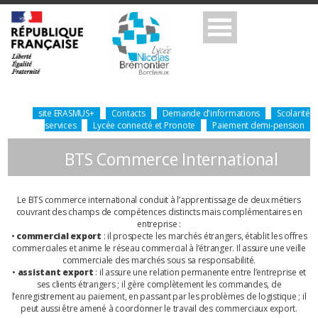
site ERASMUS+
Contacts
Demande d'informations
Scolarité
services
Lycée connecté et Pronote
Paiement demi-pension
BTS Commerce International
Le BTS commerce international conduit à l’apprentissage de deux métiers
couvrant des champs de compétences distincts mais complémentaires en
entreprise :
•
commercial export
: il prospecte les marchés étrangers, établit les offres
commerciales et anime le réseau commercial à l’étranger. Il assure une veille
commerciale des marchés sous sa responsabilité.
•
assistant export
: il assure une relation permanente entre l’entreprise et
ses clients étrangers ; il gère complètement les commandes, de
l’enregistrement au paiement, en passant par les problèmes de logistique ; il
peut aussi être amené à coordonner le travail des commerciaux export.