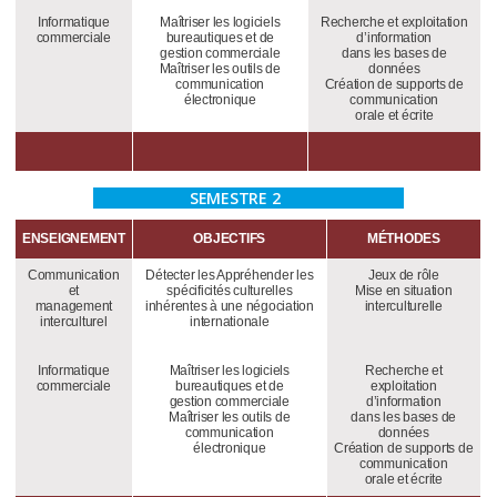
Informatique
Maîtriser les logiciels
Recherche et exploitation
commerciale
bureautiques et de
d’information
gestion commerciale
dans les bases de
Maîtriser les outils de
données
communication
Création de supports de
électronique
communication
orale et écrite
SEMESTRE 2
ENSEIGNEMENT
OBJECTIFS
MÉTHODES
Communication
Détecter les Appréhender les
Jeux de rôle
et
spécificités culturelles
Mise en situation
management
inhérentes à une négociation
interculturelle
interculturel
internationale
Informatique
Maîtriser les logiciels
Recherche et
commerciale
bureautiques et de
exploitation
gestion commerciale
d’information
Maîtriser les outils de
dans les bases de
communication
données
électronique
Création de supports de
communication
orale et écrite