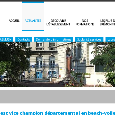
ACCUEIL
ACTUALITÉS
DÉCOUVRIR
NOS
LES PLUS 
L'ÉTABLISSEMENT
FORMATIONS
BRÉMONTI
ERASMUS+
Contacts
Demande d'informations
Scolarité services
Lycée
est vice champion départemental en beach-voll