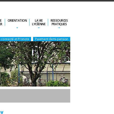
DE
ORIENTATION
LA VIE
RESSOURCES
ER
LYCÉENNE
PRATIQUES
 connecté et Pronote
Paiement demi-pension
ey