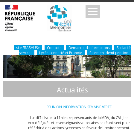
site ERASMUS+
Contacts
Demande d'informations
Scolarité
services
Lycée connecté et Pronote
Paiement demi-pension
Actualités
RÉUNION INFORMATION SEMAINE VERTE
Lundi 7 février à 11h les représentants de la MDV, du CVL, les
éco-délégués et les enseignants volontaires se réunissent pour
réfléchir à des actions lycéeenes en faveur de l'environnement.