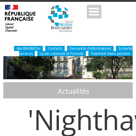
site ERASMUS+
Contacts
Demande d'informations
Scolarité
services
Lycée connecté et Pronote
Paiement demi-pension
Actualités
'Nightha