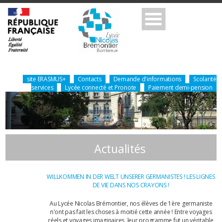
site ERASMUS+
Contacts
Demande d'informations
Scolarité
services
Lycée connecté et Pronote
Paiement demi-pension
Actualités
WILLKOMMEN IN DER WELT UNSERER GERMANISTES ! LES LIGNES
DE VIE DANS NOS CRAYONS !
Au Lycée Nicolas Brémontier, nos élèves de 1ère germaniste
n'ont pas fait les choses à moitié cette année ! Entre voyages
réels et voyages imaginaires, leur programme fut un véritable