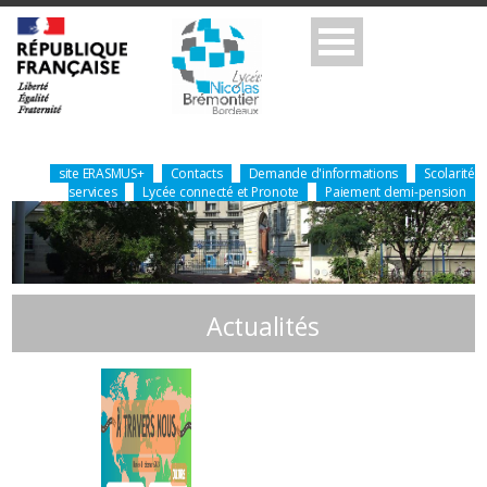
site ERASMUS+
Contacts
Demande d'informations
Scolarité
services
Lycée connecté et Pronote
Paiement demi-pension
Actualités